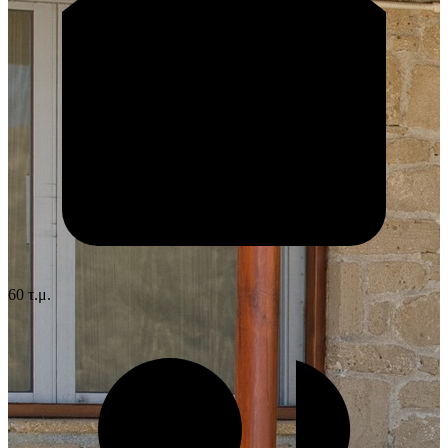
60 τ.μ.