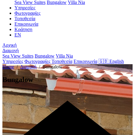
Sea View Suites
Bungalow
Villa Nia
Υπηρεσίες
Φωτογραφίες
Τοποθεσία
Επικοινωνία
Κράτηση
EN
Αρχική
Διαμονή
Sea View Suites
Bungalow
Villa Nia
Υπηρεσίες
Φωτογραφίες
Τοποθεσία
Επικοινωνία
🇬🇧 English
Home
/
Διαμονή
/ Bungalow
Bungalow