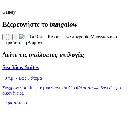
Gallery
Εξερευνήστε το
bungalow
Περισσότερη Διαμονή
Δείτε τις
υπόλοιπες
επιλογές
Sea View Suites
40 τ.μ. · Έως 3 άτομα
Σύγχρονες σουίτες με μπαλκόνι και θέα θάλασσα — ιδανικές για
οικογένειες.
Περισσότερα